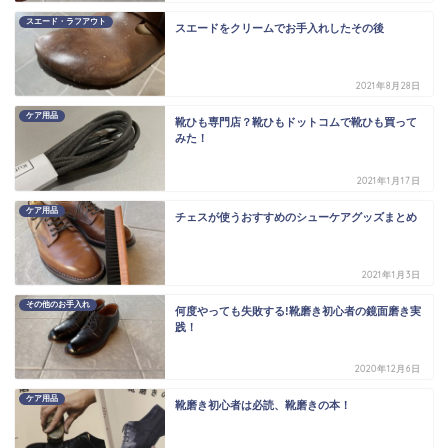
スエード・ラフアウト
スエードをクリームでお手入れしたその後
2021年8月28日
ケア用品
靴ひも専門店？靴ひもドットコムで靴ひも買って
みた！
2021年1月17日
ケア用品
チェスが使うおすすめのシューケアグッズまとめ
2021年1月3日
その他のお手入れ
何度やっても失敗する!靴磨き初心者の鏡面磨き実
践！
2020年12月6日
ケア用品
靴磨き初心者は必読、靴磨きの本！