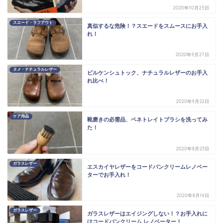
2020年10月25日
スエード・ラフアウト
真似するな危険！？スエードをスムースにお手入
れ！
2020年9月27日
ヌメ・ナチュラルレザー
ビルケンシュトック、ナチュラルレザーのお手入
れ比べ！
2020年9月22日
ケア用品
靴磨きの必需品、ペネトレイトブラシを洗ってみ
た！
2020年8月23日
ガラスレザー
エスカイヤレザーをコードバンクリームレノベー
ターでお手入れ！
2020年8月16日
ガラスレザー
ガラスレザーはエイジングしない！？お手入れに
はコードバンクリーム レノベーター！