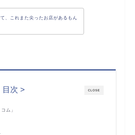
んて、これまた尖ったお店があるもん
< 目次 >
CLOSE
トコム」
を