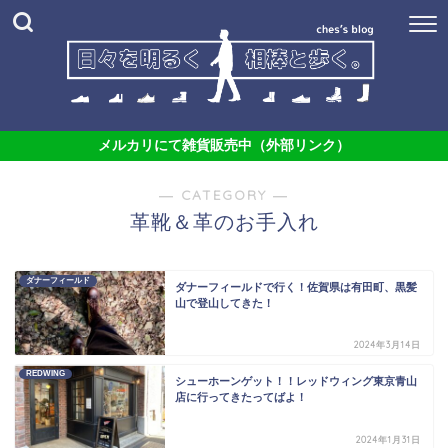
メルカリにて雑貨販売中（外部リンク）
― CATEGORY ―
革靴＆革のお手入れ
ダナーフィールド
ダナーフィールドで行く！佐賀県は有田町、黒髪
山で登山してきた！
2024年3月14日
REDWING
シューホーンゲット！！レッドウィング東京青山
店に行ってきたってばよ！
2024年1月31日