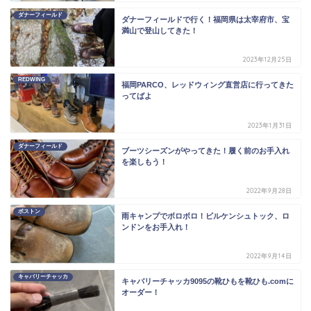
ダナーフィールド
ダナーフィールドで行く！福岡県は太宰府市、宝
満山で登山してきた！
2023年12月25日
REDWING
福岡PARCO、レッドウィング直営店に行ってきた
ってばよ
2023年1月31日
ダナーフィールド
ブーツシーズンがやってきた！履く前のお手入れ
を楽しもう！
2022年9月28日
ボストン
雨キャンプでボロボロ！ビルケンシュトック、ロ
ンドンをお手入れ！
2022年9月14日
キャバリーチャッカ
キャバリーチャッカ9095の靴ひもを靴ひも.comに
オーダー！