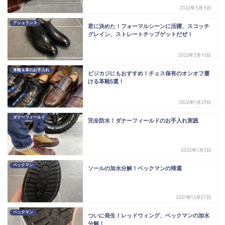
2022年5月5日
アシュランス
君に決めた！フォーマルシーンに活躍、スコッチ
グレイン、ストレートチップゲットだぜ！
2022年3月10日
革靴＆革のお手入れ
ビジカジにもおすすめ！チェス保有のオンオフ履
ける革靴5選！
2022年1月23日
ダナーフィールド
完全防水！ダナーフィールドのお手入れ実践
2022年1月3日
ベックマン
ソールの加水分解！ベックマンの帰還
2021年12月27日
ベックマン
ついに発生！レッドウィング、ベックマンの加水
分解！