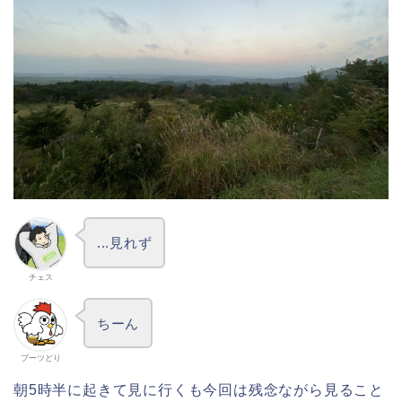
...見れず
チェス
ちーん
ブーツどり
朝5時半に起きて見に行くも今回は残念ながら見ること