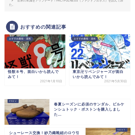
世界の常識をアップデート！FACTFULNESS（ファクトフルネス）を読んでみ
た。
おすすめの関連記事
おすすめ書籍・漫画
おすすめ書籍・漫画
怪獣８号、面白いから読んで
東京卍リベンジャーズが面白
みて！
いから読んでみて！
2021年1月10日
2021年5月30日
春夏シーズンに必須のサンダル、ビルケ
ンシュトック・ボストンを購入しまし
た...
シューレース交換！紗乃織靴紐のロウ引