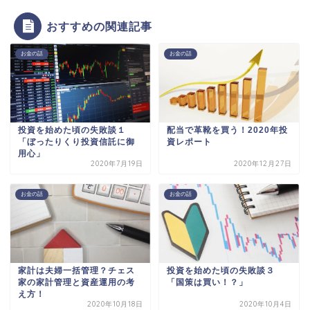
おすすめの関連記事
お金の話
お金の話
投資を始めた頃の失敗談１
配当で革靴を買う！2020年投
「ぼったりくり投資信託に御
資レポート
用心」
2020年7月19日
2020年12月27日
お金の話
お金の話
家計は夫婦一括管理？チェス
投資を始めた頃の失敗談３
家の家計管理と資産運用の考
「国策は買い！？」
え方！
2020年10月18日
2020年10月4日